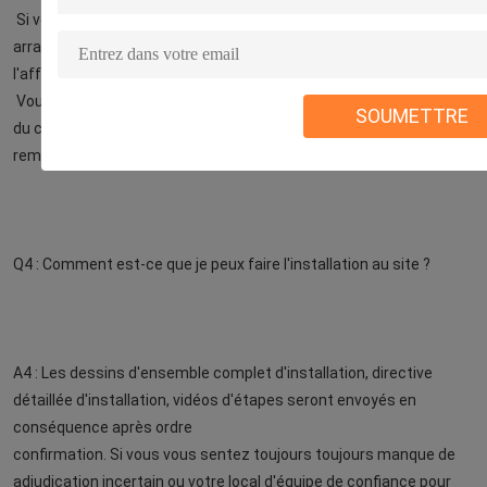
Si vous devez voir la couleur matérielle physique, nous pouvons 
arranger les échantillons de matériaux à vous avec 
l'affranchissement soutenu par votre côté.
Vous pouvez passer une commande d'échantillon d'assurance 
SOUMETTRE
du commerce d'Alibaba en ligne, le coût d'échantillon serez 
remboursé quand vous passez la commande.
Q4 : Comment est-ce que je peux faire l'installation au site ?
A4 : Les dessins d'ensemble complet d'installation, directive 
détaillée d'installation, vidéos d'étapes seront envoyés en 
conséquence après ordre
confirmation. Si vous vous sentez toujours toujours manque de 
adjudication incertain ou votre local d'équipe de confiance pour 