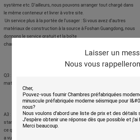
système etc. D'ailleurs, nous pouvons arranger tout chargé dans 
le même conteneur et livrer à votre site.
Un service plus à la portée de l'usager : Si vous avez d'autres 
matériaux de construction à la source à Foshan Guangdong, nous 
donnons le service gratuit et la boîte
chargez les produits dans le même conteneur avec notre maison.
Laisser un mes
Nous vous rappelleron
Q3 : Si je commande la maison, est-ce que j'obtiendrai les 
matériaux de maison avec la couleur différente que le rendu ?
A3 : Le rendu 3D est notre proposition pour chaque modèle 
standard, donc la couleur réelle sera légèrement différente que 
ce qui vous
a vu dans les images de rendu.