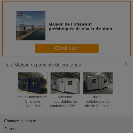
Maison de flottement
préfabriquée de chalet d'airbnb
de rad d'île de style préfabriqué
de luxe modulaire d'hôtel
Continuer
Maison expansible de conteneur
Plus
faciles mobiles de
Maisons
Bureau
Cham
Chambre
abordables de
préfabriqué de
mode
expansible
conteneur d'OSLO
site de Chambre
Nouvel
grande de
ECO d'Africain,
expansible de
Zélande,
conteneur de 20ft
maisons
conteneur de
minus
Oslo portent pour
préfabriquées
bureau d'OSLO
expansib
Changez la langue
l'appartement de
économiques
pour des
conteneu
mamie
ingénieurs
outre du 
French
solaire de