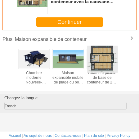
conteneur avec la caravane
résidentielle Thaïlande à vendre
Continuer
Maison expansible de conteneur
Plus
eau
Chambre
Maison
Chambre pliante
faciles mo
iqué de
moderne
expansible mobile
de base de
Cham
 Chambre
Nouvelle-
de plage du bord
conteneur de 20ft,
expans
ible de
Zélande, maison
de la mer 20ft
bâtiment portatif
grand
eur de
minuscule
OSLO de
expansible de 2
conteneur 
 d'OSLO
expansible de
Chambre de
chambres à
Oslo porte
Changez la langue
 des
conteneur avec
conteneur avec le
coucher
l'apparte
ieurs
outre du système
balcon
mam
French
solaire de grille
Accueil
|
Au sujet de nous
|
Contactez-nous
|
Plan du site
|
Privacy Policy