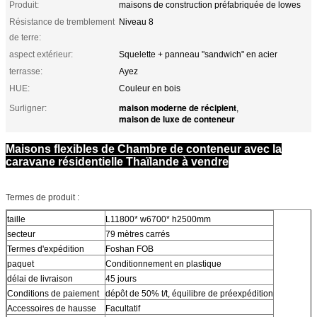
Produit:
maisons de construction préfabriquée de lowes
Résistance de tremblement
Niveau 8
de terre:
aspect extérieur:
Squelette + panneau "sandwich" en acier
terrasse:
Ayez
HUE:
Couleur en bois
maison moderne de récipient
Surligner:
,
maison de luxe de conteneur
Maisons flexibles de Chambre de conteneur avec la
caravane résidentielle Thaïlande à vendre
Termes de produit :
taille
L11800* w6700* h2500mm
secteur
79 mètres carrés
Termes d'expédition
Foshan FOB
paquet
Conditionnement en plastique
délai de livraison
45 jours
Conditions de paiement
dépôt de 50% t/t, équilibre de préexpédition
Accessoires de hausse
Facultatif