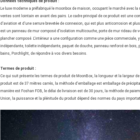
Données techniques de produit :
Le luxe moderne a préfabriqué le moonbox de maison, occupant le marché avec la repr
ventes sont lointain en avant des pairs. Le cadre principal de ce produit est une
d'aviation et d'une serrure brevetée de connexion, qui est plus anticorrosion et plus fo
est un panneau de mur composé d'isolation multicouche, porte de mur rideau de verr
plancher composé. L'intérieur a une configuration comme une pièce commerciale, y 
indépendante, toilette indépendante, paquet de douche, panneau renforcé en bois, p
bains, Porchlight, de répondre à vos divers besoins.
Termes de produit :
Ce qui suit présente les termes de produit de MoonBox, la longueur et la largeu
produit est de 37 mètres carrés, la méthode d'emballage est emballage de précipitat
manière est Foshan FOB, le délai de livraison est de 30 jours, la méthode de paiem
Union, la puissance et la plénitude du produit dépend des normes du pays importat