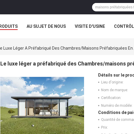
RODUITS
AU SUJET DE NOUS
VISITE D'USINE
CONTRÔLE
e Luxe Léger A Préfabriqué Des Chambres/maisons Préfabriquées En 
Le luxe léger a préfabriqué des Chambres/maisons pré
Détails sur le prod
Lieu d'origine:
Nom de marque:
Certification:
Numéro de modèle:
Conditions de pai
Quantité de comma
Prix: