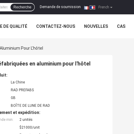
Demande de soumission
Recherche
|
French
 DE QUALITÉ
CONTACTEZ-NOUS
NOUVELLES
CAS
Aluminium Pour L'hôtel
fabriquées en aluminium pour l'hôtel
uit:
La Chine
RAD PREFABS
GB
BOÎTE DE LUNE DE RAD
ement et expédition:
nde min:
2 unités
$21000/unit