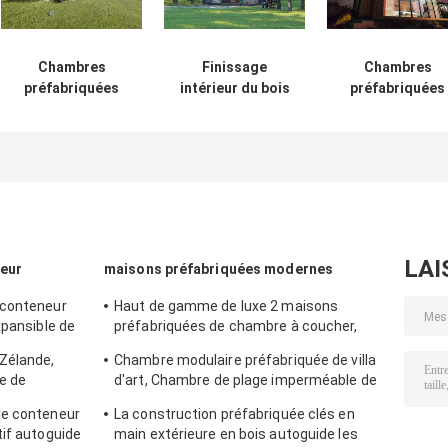
Chambres
Finissage
Chambres
préfabriquées
intérieur du bois
préfabriquées
modernes
de Chambre
modernes de
Splendent avec le
préfabriquée de
luxe, anti
panneau de mur
bois de
Chambre
composé isolé
construction de
minuscule
par étage multi
lieu de
préfabriquée
villégiature de
moderne
Smart Home
séismique pou
l'attraction
LAI
neur
maisons préfabriquées modernes
touristique
 conteneur
Haut de gamme de luxe 2 maisons
xpansible de
préfabriquées de chambre à coucher,
maisons préfabriquées de luxe blanches
Zélande,
Chambre modulaire préfabriquée de villa
avec le balcon
e de
d'art, Chambre de plage imperméable de
stème solaire
station de vacances de la Thaïlande
le conteneur
La construction préfabriquée clés en
tif autoguide
main extérieure en bois autoguide les