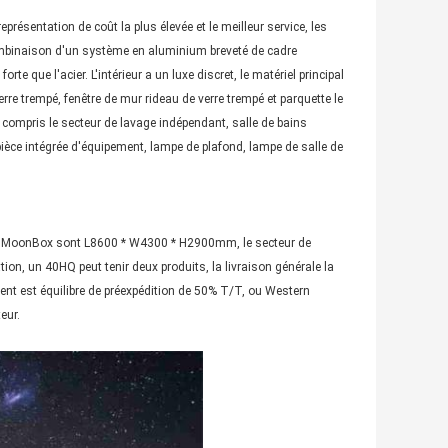
ésentation de coût la plus élevée et le meilleur service, les
 combinaison d'un système en aluminium breveté de cadre
rte que l'acier. L'intérieur a un luxe discret, le matériel principal
e trempé, fenêtre de mur rideau de verre trempé et parquette le
compris le secteur de lavage indépendant, salle de bains
ièce intégrée d'équipement, lampe de plafond, lampe de salle de
r de MoonBox sont L8600 * W4300 * H2900mm, le secteur de
ion, un 40HQ peut tenir deux produits, la livraison générale la
ent est équilibre de préexpédition de 50% T/T, ou Western
eur.