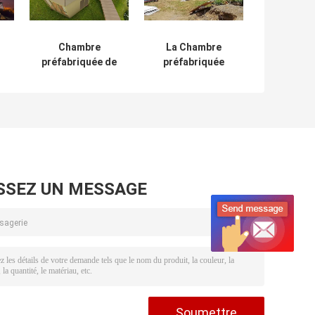
Chambre
La Chambre
préfabriquée de
préfabriquée
cabine de pension
moderne intime
de randonneurs,
de cabine,
maisons
construction
préfabriquées en
préfabriquée
aluminium
portative
mobiles
autoguide
r
l'installation
facile
SSEZ UN MESSAGE