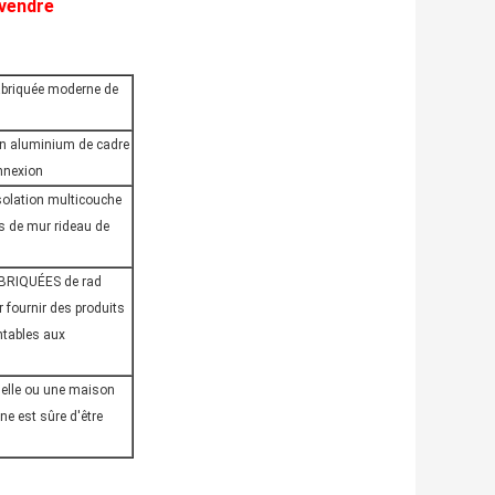
 vendre
fabriquée moderne de
 en aluminium de cadre
onnexion
olation multicouche
es de mur rideau de
RIQUÉES de rad
 fournir des produits
ntables aux
nelle ou une maison
une est sûre d'être