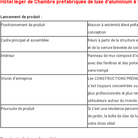
Hôtel léger de Chambre préfabriquée de luxe d'aluminium à
Lancement de produit :
Positionnement de produit
Maison à extrémité élevé pré
conception
Cadre principal et assemblée
Réuni à partir de la structure
et de la serrure brevetée de c
Intérieur
Panneau de mur composé d'is
avec des fenêtres et des port
verre trempé
Vision d'entreprise
Les CONSTRUCTIONS PRÉFAB
s'est toujours concentrées sur
plus professionnels et plus re
utilisateurs autour du monde.
Poursuite de produit
Si c'est une résidence person
de jardin, la boîte de clair de l
votre choix idéal.