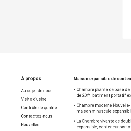
À propos
Maison expansible de conte
Chambre pliante de base de
Au sujet de nous
de 20ft, bâtiment portatif e
Visite d'usine
2 chambres à coucher
Chambre moderne Nouvelle-
Contrôle de qualité
maison minuscule expansibl
Contactez-nous
conteneur avec outre du sy
La Chambre vivante de doub
de grille
Nouvelles
expansible, conteneur porta