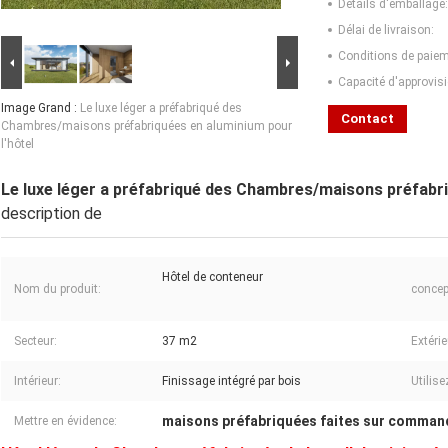
Détails d'emballage:
Délai de livraison:
Conditions de paiem
Capacité d'approvis
Image Grand :
Le luxe léger a préfabriqué des
Contact
Chambres/maisons préfabriquées en aluminium pour
l'hôtel
Le luxe léger a préfabriqué des Chambres/maisons préfabri
description de
Hôtel de conteneur
Nom du produit:
concep
Secteur:
37 m2
Extérie
Intérieur:
Finissage intégré par bois
Utilise
maisons préfabriquées faites sur comman
Mettre en évidence: