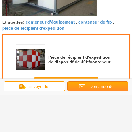
conteneur d'équipement
conteneur de frp
Étiquettes:
,
,
pièce de récipient d'expédition
Pièce de récipient d'expédition
de dispositif de 40ft/conteneur
de matériel électrique
Continuer
Envoyer le
Demande de
message
Abris extérieurs d'équipement
soumission
Plus
pement
L'équipement
Le CE extérieur
abri mobile
L'équip