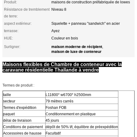
Produit:
maisons de construction préfabriquée de lowes
Résistance de tremblement
Niveau 8
de terre:
aspect extérieur:
Squelette + panneau "sandwich" en acier
terrasse:
Ayez
HUE:
Couleur en bois
maison moderne de récipient
Surligner:
,
maison de luxe de conteneur
Maisons flexibles de Chambre de conteneur avec la
caravane résidentielle Thaïlande à vendre
Termes de produit :
taille
L11800* w6700* h2500mm
secteur
79 mètres carrés
Termes d'expédition
Foshan FOB
paquet
Conditionnement en plastique
délai de livraison
45 jours
Conditions de paiement
dépôt de 50% t/t, équilibre de préexpédition
Accessoires de hausse
Facultatif