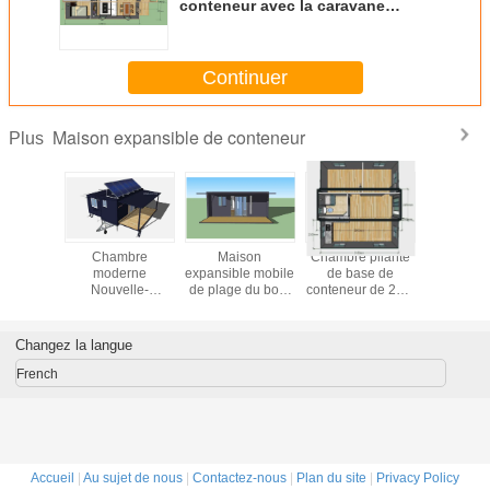
conteneur avec la caravane
résidentielle Thaïlande à vendre
Continuer
Maison expansible de conteneur
Plus
eau
Chambre
Maison
Chambre pliante
faciles mo
iqué de
moderne
expansible mobile
de base de
Cham
 Chambre
Nouvelle-
de plage du bord
conteneur de 20ft,
expans
ible de
Zélande, maison
de la mer 20ft
bâtiment portatif
grand
eur de
minuscule
OSLO de
expansible de 2
conteneur 
 d'OSLO
expansible de
Chambre de
chambres à
Oslo porte
Changez la langue
 des
conteneur avec
conteneur avec le
coucher
l'apparte
ieurs
outre du système
balcon
mam
French
solaire de grille
Accueil
|
Au sujet de nous
|
Contactez-nous
|
Plan du site
|
Privacy Policy