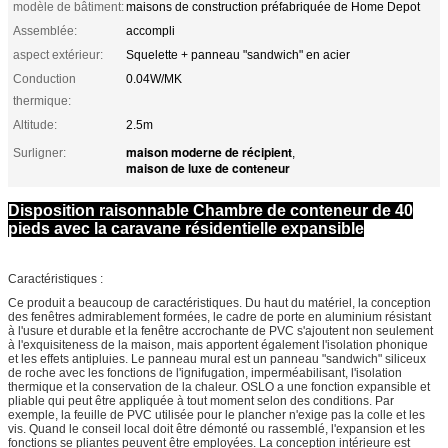
modèle de bâtiment:
maisons de construction préfabriquée de Home Depot
Assemblée:
accompli
aspect extérieur:
Squelette + panneau "sandwich" en acier
Conduction
0.04W/MK
thermique:
Altitude:
2.5m
maison moderne de récipient
Surligner:
,
maison de luxe de conteneur
Disposition raisonnable Chambre de conteneur de 40
pieds avec la caravane résidentielle expansible
Caractéristiques :
Ce produit a beaucoup de caractéristiques. Du haut du matériel, la conception
des fenêtres admirablement formées, le cadre de porte en aluminium résistant
à l'usure et durable et la fenêtre accrochante de PVC s'ajoutent non seulement
à l'exquisiteness de la maison, mais apportent également l'isolation phonique
et les effets antipluies. Le panneau mural est un panneau "sandwich" siliceux
de roche avec les fonctions de l'ignifugation, imperméabilisant, l'isolation
thermique et la conservation de la chaleur. OSLO a une fonction expansible et
pliable qui peut être appliquée à tout moment selon des conditions. Par
exemple, la feuille de PVC utilisée pour le plancher n'exige pas la colle et les
vis. Quand le conseil local doit être démonté ou rassemblé, l'expansion et les
fonctions se pliantes peuvent être employées. La conception intérieure est