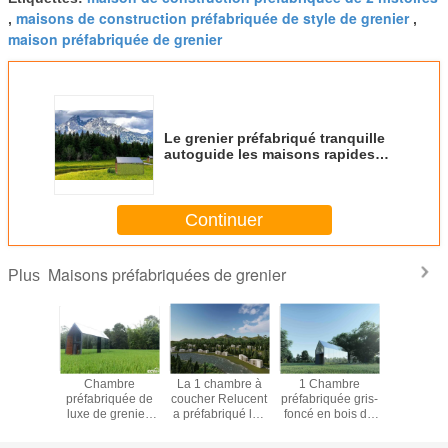
maisons de construction préfabriquée de style de grenier
,
,
maison préfabriquée de grenier
Le grenier préfabriqué tranquille
autoguide les maisons rapides
mobiles de construction
préfabriquée de dépôt
d'installation
Continuer
Maisons préfabriquées de grenier
Plus
sons
Chambre
La 1 chambre à
1 Chambre
Le gre
quées de
préfabriquée de
coucher Relucent
préfabriquée gris-
préfabri
r multi
luxe de grenier,
a préfabriqué les
foncé en bois de
lux
 maisons
intérieur en bois
maisons/belle
chambre à
autoguide
aires
de structure en
Chambre en bois
coucher, deux
modul